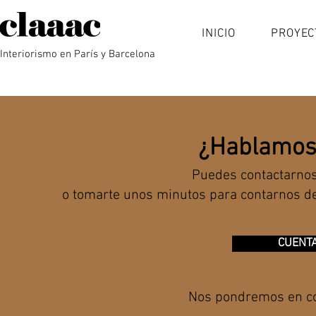
INICIO
PROYEC
Interiorismo en París y Barcelona
¿Hablamos 
Puedes contactarnos
o tomarte unos minutos para contarnos d
CUENT
Nos pondremos en con